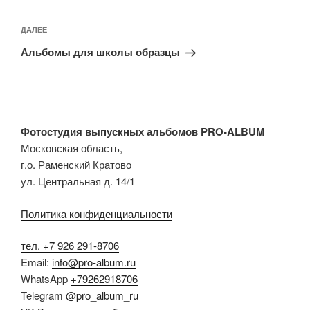
Навигация
по
Следующая
ДАЛЕЕ
записям
запись
Альбомы для школы образцы
Фотостудия выпускных альбомов PRO-ALBUM
Московская область,
г.о. Раменский Кратово
ул. Центральная д. 14/1
Политика конфиденциальности
тел. +7 926 291-8706
Email:
info@pro-album.ru
WhatsApp
+79262918706
Telegram
@pro_album_ru