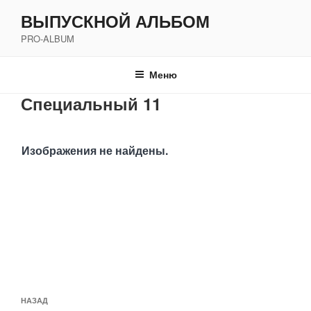
Перейти
ВЫПУСКНОЙ АЛЬБОМ
к
PRO-ALBUM
содержимому
Меню
Специальный 11
Изображения не найдены.
Навигация
Предыдущая
НАЗАД
по